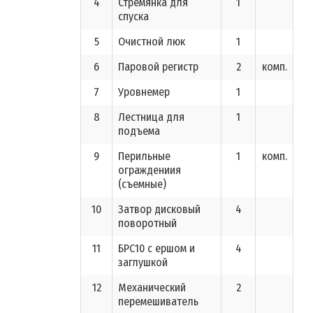
4
Стремянка для
1
спуска
5
Очистной люк
1
6
Паровой регистр
2
комп.
7
Уровнемер
1
8
Лестница для
1
подъема
9
Перильные
1
комп.
ограждениия
(съемные)
10
Затвор дисковый
4
поворотный
11
БРС10 с ершом и
4
заглушкой
12
Механический
2
перемешиватель