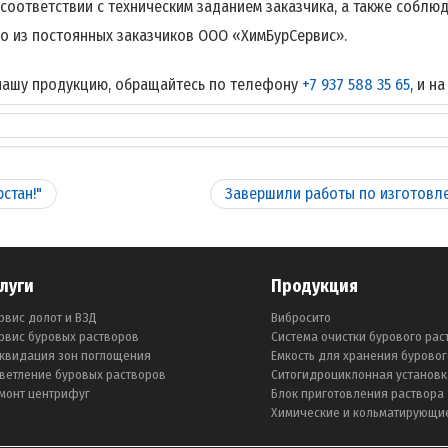
ответствии с техническим заданием заказчика, а также соблюд
 из постоянных заказчиков ООО «ХимБурСервис».
нашу продукцию, обращайтесь по телефону
+7 937 588 35 65
, и н
стан!"
Завершили работы по изготовле
слуги
Продукция
рвис долот и ВЗД
Вибросито
рвис буровых растворов
Система очистки бурового рас
квидация зон поглощения
Емкость для хранения буровог
ветление буровых растворов
Ситогидроциклонная установк
монт центрифуг
Блок приготовления раствора
Химические и кольматирующи