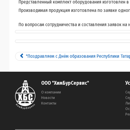
Представленный комплект оборудования изготовлен в со
Производимая продукция изготовлена по заявке одного
По вопросам сотрудничества и составления заявок на 
"Поздравляем с Днём образования Республики Татар
ООО "ХимБурСервис"
У
О компании
Се
Новости
Се
Контакты
Ли
Ос
Ре