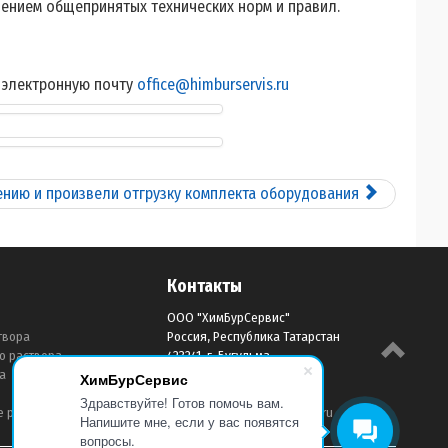
ением общепринятых технических норм и правил.
а электронную почту
office@himburservis.ru
нию и произвели отгрузку комплекта оборудования
Контакты
ООО "ХимБурСервис"
твора
Россия, Республика Татарстан
о раствора
423241, г. Бугульма
а
ул.Воровского, д.63
ХимБурСервис
тел: 8 (85594) 3-84-80
Здравствуйте! Готов помочь вам.
е реагенты
e-mail:
office@himburservis.ru
Напишите мне, если у вас появятся
вопросы.