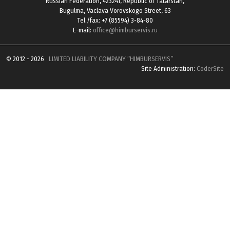
Russian Federation, 423241, Republic of Tatarstan,
Bugulma, Vaclava Vorovskogo Street, 63
Tel./fax: +7 (85594) 3-84-80
E-mail:
office@himburservis.ru
© 2012 - 2026
LIMITED LIABILITY COMPANY “HIMBURSERVIS”
Site Administration:
CoderSite