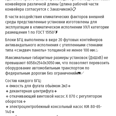
конвейеров различной длины (длина рабочей части
конвейера согласуется с Заказчиком)📋
В части воздействия климатических факторов внешней
среды представленные установки изготовлены для
эксплуатации в климатическом исполнении УХЛ категории
размещения 1 по ГОСТ 15150🔰
Блоки БГЦ выполнены в виде 20 футовых контейнеров
антивандального исполнения с утепленными стенками
типа «сэндвич панель» толщиной не менее 100 мм♨
Максимальные габаритные размеры установок (ДхШхВ) не
превышают 6058х2540х3050 мм, что позволяет перевозить
оборудование автомобильным транспортом по
федеральным дорогам без ограничений🚛✅
Состав каждого БГЦ:
🔹ёмкость для фугата обьёмом 2м3🔹
🔸декантерная центрифуга🔸
🔹откачивающий винтовой насос X 070 с регулятором
оборотов🔹
🔸электроцентробежный консольный насос КМ 80-65-
140🔸