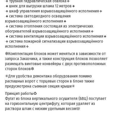
🔹трубная гидравлическая обвязка🔹
🔸шнек для выгрузки шлама 12 метров🔸
🔹шкаф управления взрывозащищённого исполнения🔹
🔸система светодиодного освещения
взрывозащищённого исполнения🔸
🔹система отопления состоящая из электрических
обогревателей взрывозащищённого исполнения🔹
🔸система вентиляции взрывозащищённого исполнения🔸
🔹система пожарной сигнализации взрывозащищённого
исполнения🔹
❇Комплектация блоков может меняться в зависимости от
запроса Заказчика, а также конструкция блоков позволяет
размещать винтовые конвейеры с двух противоположных
сторон блоков❇
✳Для удобства демонтажа оборудования помимо
распашных ворот с торцевых сторон в блоке также
предусмотрена съемная секция крыши✳
Принцип работы♻
Фугат из блока вертикального осушителя (БВЦ) поступает
на горизонтальную центрифугу, которая удаляет из
раствора шлам с низким удельным весом📛