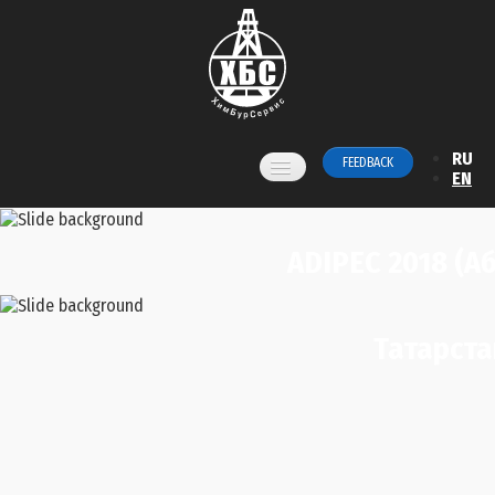
RU
FEEDBACK
EN
Home
ADIPEC 2018 (А
Services
Products
Татарста
News
About us
Contacts