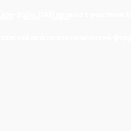
 (Абу-Даби, ОАЭ) прошла с участием 
News
About us
Contacts
станский нефтегазохимический фору