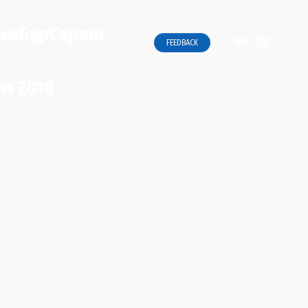
ХимБурСервис
RU
EN
FEEDBACK
м 2018